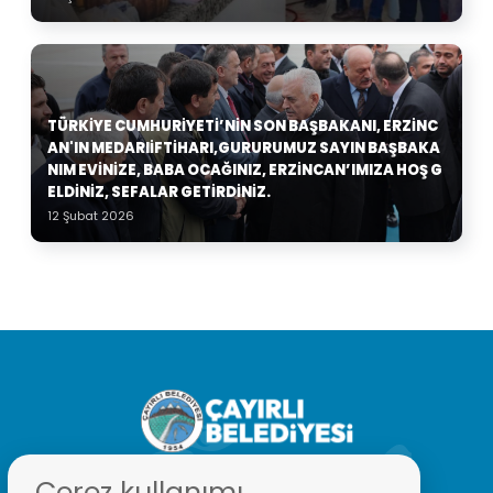
TÜRKIYE CUMHURIYETI’NIN SON BAŞBAKANI, ERZINC
AN'IN MEDARIIFTIHARI,GURURUMUZ SAYIN BAŞBAKA
NIM EVINIZE, BABA OCAĞINIZ, ERZINCAN’IMIZA HOŞ G
ELDINIZ, SEFALAR GETIRDINIZ.
12 Şubat 2026
Çerez kullanımı