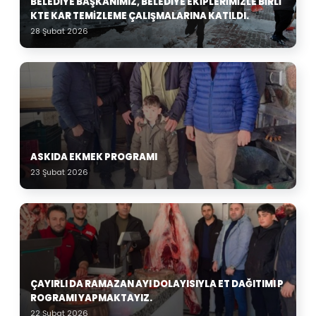
BELEDIYE BAŞKANIMIZ, BELEDIYE EKIPLERIMIZLE BIRLI
KTE KAR TEMIZLEME ÇALIŞMALARINA KATILDI.
28 Şubat 2026
ASKIDA EKMEK PROGRAMI
23 Şubat 2026
ÇAYIRLI DA RAMAZAN AYI DOLAYISIYLA ET DAĞITIMI P
ROGRAMI YAPMAKTAYIZ.
22 Şubat 2026