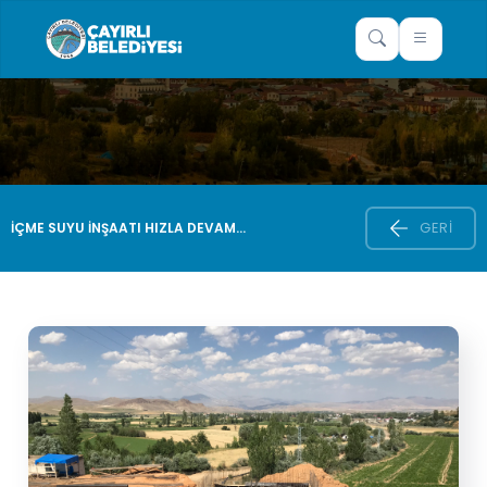
GERI
İÇME SUYU İNŞAATI HIZLA DEVAM...