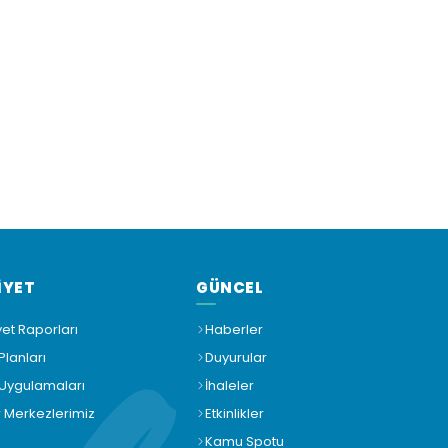
İYET
GÜNCEL
yet Raporları
Haberler
Planları
Duyurular
 Uygulamaları
İhaleler
r Merkezlerimiz
Etkinlikler
Kamu Spotu