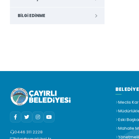
BILGI EDINME
BELEDİY
Meclis Kar
Müdürlükl
Eski Başka
Mahalle Mu
0446 311 2228
Yönetmeli
bilgi@cayirli.bel.tr