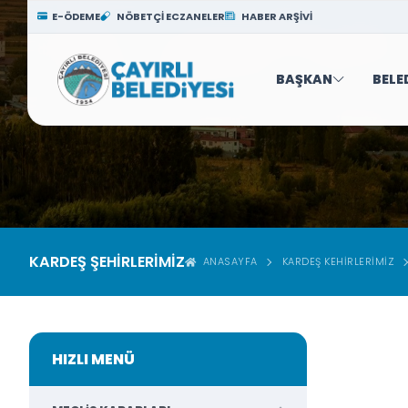
E-ÖDEME
NÖBETÇİ ECZANELER
HABER ARŞİVİ
BAŞKAN
BELE
KARDEŞ ŞEHİRLERİMİZ
ANASAYFA
KARDEŞ KEHIRLERIMIZ
HIZLI MENÜ