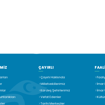
EMİZ
ÇAYIRLI
FAAL
arları
Çayırlı Hakkında
Faali
er
Milletvekillerimiz
İmar 
nlar
Kardeş Şehirlerimiz
İmar
htarlıkları
Vefat Edenler
Kültü
kler
Tarihi Merkezler