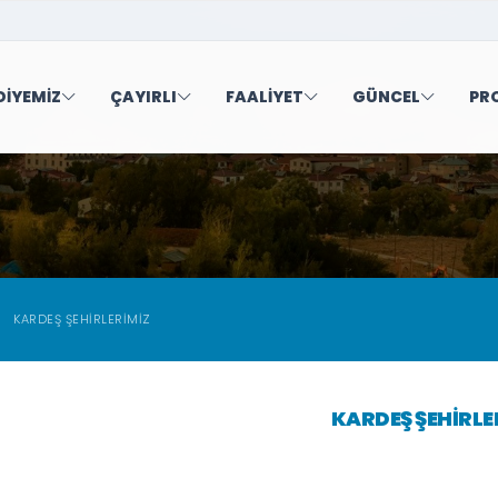
DİYEMİZ
ÇAYIRLI
FAALİYET
GÜNCEL
PR
KARDEŞ ŞEHİRLERİMİZ
KARDEŞ ŞEHİRLE