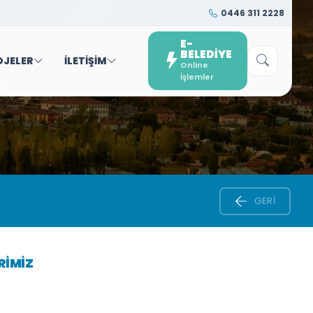
0446 311 2228
E-
BELEDİYE
OJELER
İLETİŞİM
Online
İşlemler
GERI
RİMİZ