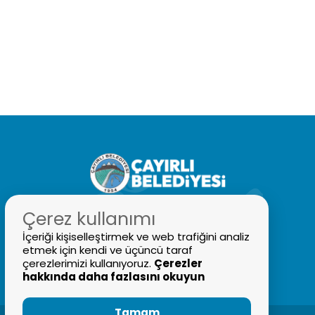
Çerez kullanımı
İçeriği kişiselleştirmek ve web trafiğini analiz
etmek için kendi ve üçüncü taraf
0446 311 2228
çerezlerimizi kullanıyoruz.
Çerezler
bilgi@cayirli.bel.tr
hakkında daha fazlasını okuyun
Tamam