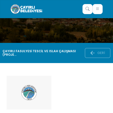
ÇAYIRLI FASULYESİ TESCİL VE ISLAH ÇALIŞMASI
GERI
(PROJE...